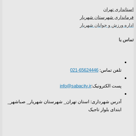
استانداری تهران
فرمانداری شهرستان شهریار
اداره ورزش و جوانان شهریار
تماس با
تلفن تماس:
65624446-021
پست الکترونیک:
info@sabacity.ir
آدرس شهرداری: استان تهران_ شهرستان شهریار_ صباشهر_
ابتدای بلوار تاجیک