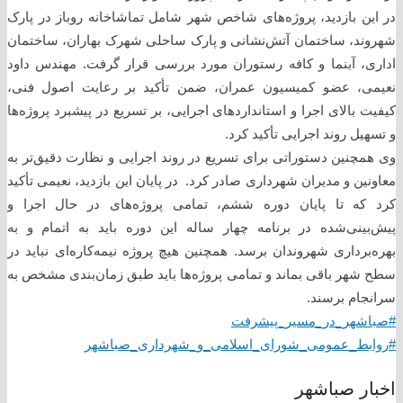
در این بازدید، پروژه‌های شاخص شهر شامل تماشاخانه روباز در پارک
شهروند، ساختمان آتش‌نشانی و پارک ساحلی شهرک بهاران، ساختمان
اداری، آبنما و کافه رستوران مورد بررسی قرار گرفت. مهندس داود
نعیمی، عضو کمیسیون عمران، ضمن تأکید بر رعایت اصول فنی،
کیفیت بالای اجرا و استانداردهای اجرایی، بر تسریع در پیشبرد پروژه‌ها
و تسهیل روند اجرایی تأکید کرد.
وی همچنین دستوراتی برای تسریع در روند اجرایی و نظارت دقیق‌تر به
معاونین و مدیران شهرداری صادر کرد. در پایان این بازدید، نعیمی تأکید
کرد که تا پایان دوره ششم، تمامی پروژه‌های در حال اجرا و
پیش‌بینی‌شده در برنامه چهار ساله این دوره باید به اتمام و به
بهره‌برداری شهروندان برسد. همچنین هیچ پروژه نیمه‌کاره‌ای نباید در
سطح شهر باقی بماند و تمامی پروژه‌ها باید طبق زمان‌بندی مشخص به
سرانجام برسند.
#صباشهر_در_مسیر_پیشرفت
#روابط_عمومی_شورای_اسلامی_و_شهرداری_صباشهر
اخبار صباشهر