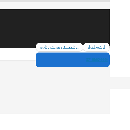
آرشیو اخبار
پرداخت قبوض شهرداری
02165624446