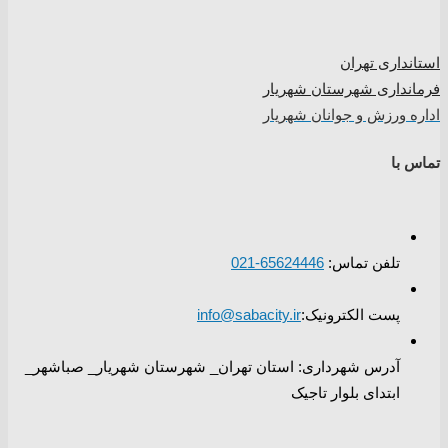
استانداری تهران
فرمانداری شهرستان شهریار
اداره ورزش و جوانان شهریار
تماس با
تلفن تماس:
65624446-021
پست الکترونیک:
info@sabacity.ir
آدرس شهرداری: استان تهران_ شهرستان شهریار_ صباشهر_
ابتدای بلوار تاجیک