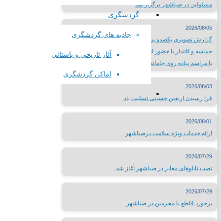
سایر لینک ها
مسئولین در صباشهر برگزار شد
گردشگری
لینک های محلی
2026/08/05
جاذبه های گردشگری
گزارش تصویری یکصدو پنجاه هفتمین شب از تجمعات شب‌های
حماسه و اقتدار با حضور اقشار مختلف مردم صباشهر همزمان
استانداری تهران
آثار تاریخی و باستانی
با مراسم پیاده روی جاماندگان اربعین حسینی
فرمانداری شهرستان شهریار
اماکن گردشگری
اداره ورزش و جوانان شهریار
2026/08/03
تماس با
فرا رسیدن اربعین حسینی تسلیت باد.
2026/08/01
ارائه خدمات ویژه سلامت درصباشهر
تلفن تماس:
65624446-021
2026/07/29
پست الکترونیک:
info@sabacity.ir
نصب تابلوهای معابر در صباشهر آغاز شد.
آدرس شهرداری: استان تهران_ شهرستان شهریار_ صباشهر_ ابتدای بلو
2026/07/29
برخورد قاطع با مجرمین در صباشهر