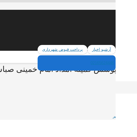
آرشیو اخبار
پرداخت قبوض شهرداری
02165624446