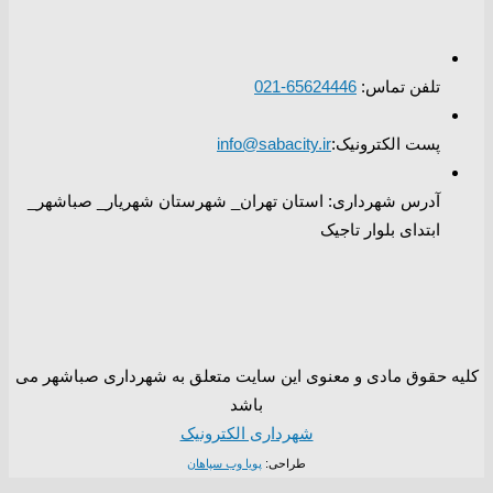
تلفن تماس:
65624446-021
پست الکترونیک:
info@sabacity.ir
آدرس شهرداری: استان تهران_ شهرستان شهریار_ صباشهر_
ابتدای بلوار تاجیک
کلیه حقوق مادی و معنوی این سایت متعلق به شهرداری صباشهر می
باشد
شهرداری الکترونیک
طراحی:
پویا وب سپاهان