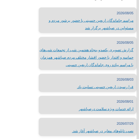
جدول نمایشگاههای بین المللی
مطبوعات کشور
2026/08/05
شبکه های صدا و سیما
مراسم جاماندگان اربعین حسینی با حضور پرشور مردم و
سایر لینک ها
مسئولین در صباشهر برگزار شد
لینک های محلی
2026/08/05
گزارش تصویری یکصدو پنجاه هفتمین شب از تجمعات شب‌های
حماسه و اقتدار با حضور اقشار مختلف مردم صباشهر همزمان
استانداری تهران
با مراسم پیاده روی جاماندگان اربعین حسینی
فرمانداری شهرستان شهریار
اداره ورزش و جوانان شهریار
2026/08/03
تماس با
فرا رسیدن اربعین حسینی تسلیت باد.
2026/08/01
ارائه خدمات ویژه سلامت درصباشهر
تلفن تماس:
65624446-021
2026/07/29
پست الکترونیک:
info@sabacity.ir
نصب تابلوهای معابر در صباشهر آغاز شد.