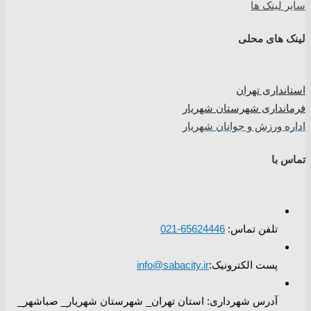
سایر لینک ها
لینک های محلی
استانداری تهران
فرمانداری شهرستان شهریار
اداره ورزش و جوانان شهریار
تماس با
تلفن تماس:
65624446-021
پست الکترونیک:
info@sabacity.ir
آدرس شهرداری: استان تهران_ شهرستان شهریار_ صباشهر_