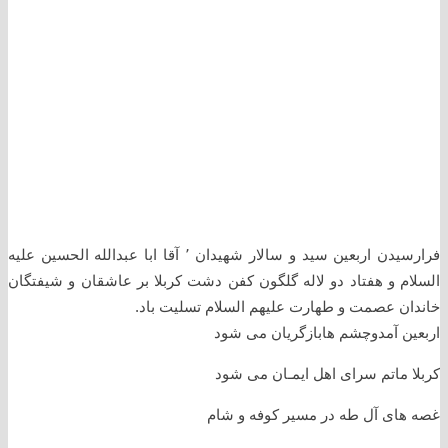
فرارسيدن اربعين سيد و سالار شهيدان ٬ آقا ابا عبدالله الحسين عليه
السلام و هفتاد دو لاله گلگون کفن دشت کربلا بر عاشقان و شيفتگان
خاندان عصمت و طهارت عليهم السلام تسليت باد.
اربعین آمدوچشم هابازگریان می شود
کربلا ماتم سرای اهل ایمـان می شود
غصه های آل طه در مسیر کوفه و شام