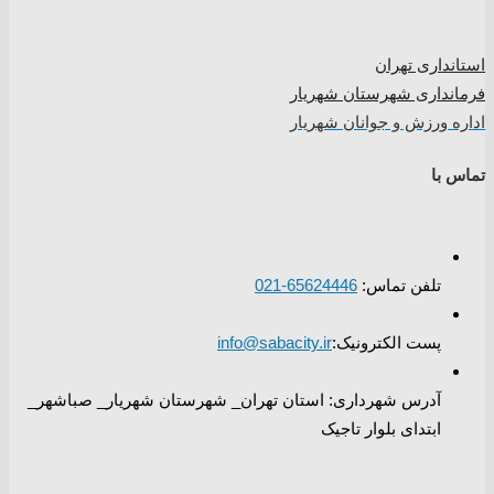
استانداری تهران
فرمانداری شهرستان شهریار
اداره ورزش و جوانان شهریار
تماس با
تلفن تماس:
65624446-021
پست الکترونیک:
info@sabacity.ir
آدرس شهرداری: استان تهران_ شهرستان شهریار_ صباشهر_
ابتدای بلوار تاجیک