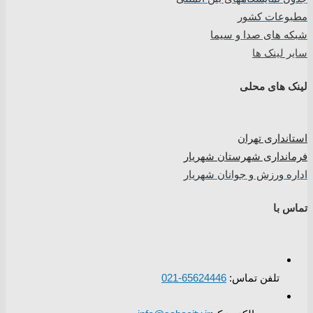
مطبوعات کشور
شبکه های صدا و سیما
سایر لینک ها
لینک های محلی
استانداری تهران
فرمانداری شهرستان شهریار
اداره ورزش و جوانان شهریار
تماس با
تلفن تماس:
65624446-021