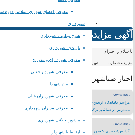
پایگاه قوه قضاییه کشور
سازمان شهرداری ها و دهیاری های کشور
معرفی اعضای شورای اسلامی دوره ش
استانداری تهران
شهرداری
همیاری شهرداری های تهران
آگهی مزایده 2
لینک های گروهی
شرح وظایف شهرداری
تاریخچه شهرداری
با سلام و احترام
درگاه الکترونیکی مراجع تقلید
معرفی شهرداران و مدیران
مزایده شماره ….. شهرداری…………….
لیست سایتهای مذهبی
وبسایت وزارتخانه ها
معرفی شهردار فعلی
اخبار صباشهر
سایتهای فرهنگی کشور
پیام شهردار
جدول نمایشگاههای بین المللی
مطبوعات کشور
2026/08/05
معرفی شهرداران قبلی
شبکه های صدا و سیما
مراسم جاماندگان اربعین حسینی با حضور پرشور مردم و
سایر لینک ها
معرفی مدیران شهرداری
مسئولین در صباشهر برگزار شد
لینک های محلی
منشور اخلاقی شهرداری
2026/08/05
گزارش تصویری یکصدو پنجاه هفتمین شب از تجمعات شب‌های
ارتباط با شهردار