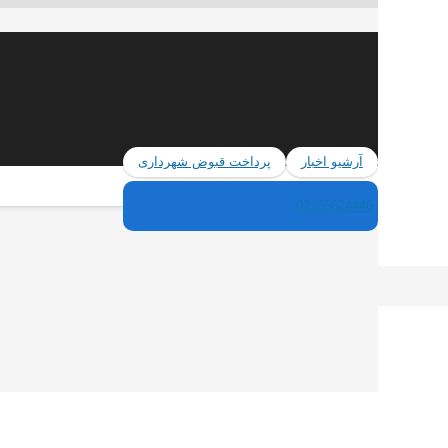
آرشیو اخبار
پرداخت قبوض شهرداری
02165624446