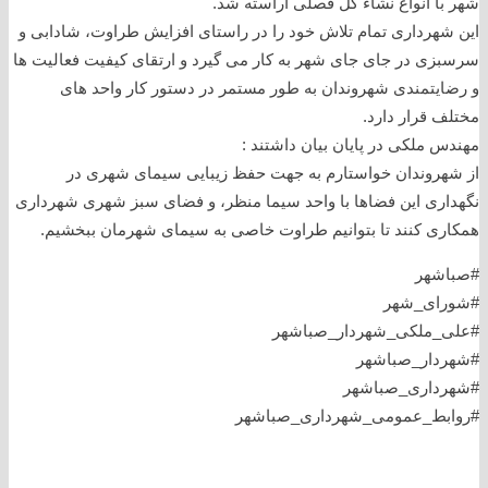
شهر با انواع نشاء گل فصلی آراسته شد.
این شهرداری تمام تلاش خود را در راستای افزایش طراوت، شادابی و
سرسبزی در جای جای شهر به کار می گیرد و ارتقای کیفیت فعالیت ها
و رضایتمندی شهروندان به طور مستمر در دستور کار واحد های
مختلف قرار دارد.
مهندس ملکی در پایان بیان داشتند :
از شهروندان خواستارم به جهت حفظ زیبایی سیمای شهری در
نگهداری این فضاها با واحد سیما منظر، و فضای سبز شهری شهرداری
همکاری کنند تا بتوانیم طراوت خاصی به سیمای شهرمان ببخشیم.
#صباشهر
#شورای_شهر
#علی_ملکی_شهردار_صباشهر
#شهردار_صباشهر
#شهرداری_صباشهر
#روابط_عمومی_شهرداری_صباشهر