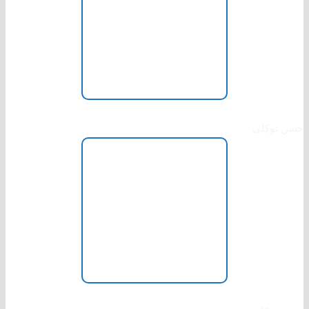
نائب الرئیس شورا
حسن توکلی
منشی شورا