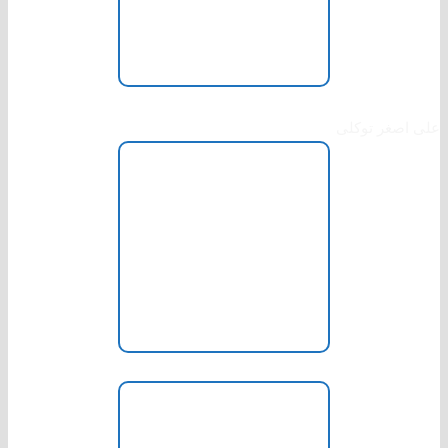
عضو شورا
علی اصغر توکلی
عضو شورا