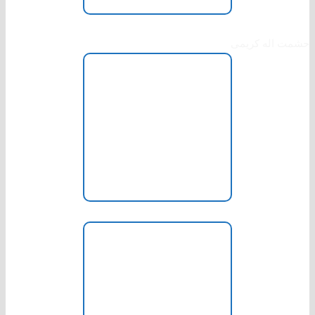
خزانه دار شورا
حشمت اله کریمی
عضو شورا