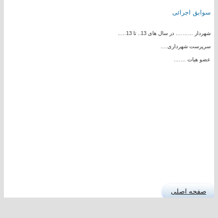
سوابق اجرائی
شهردار ………. در سال های 13.. تا 13…..
سرپرست شهرداری….
عضو هیات …….
صفحه اصلی