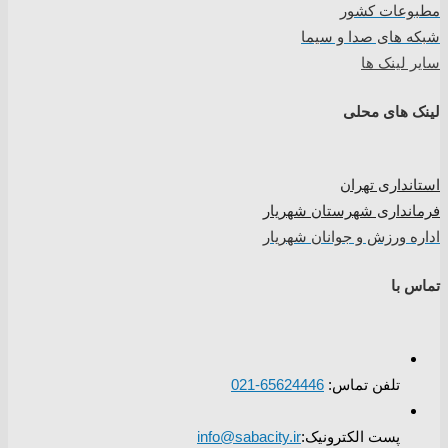
مطبوعات کشور
شبکه های صدا و سیما
سایر لینک ها
لینک های محلی
استانداری تهران
فرمانداری شهرستان شهریار
اداره ورزش و جوانان شهریار
تماس با
تلفن تماس:
65624446-021
پست الکترونیک:
info@sabacity.ir