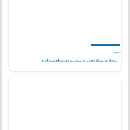
اخبار
پروژه های در حال احداث
مناسبت ها
2026/02/21
بازدید از اجرای فاز دوم بتن‌ریزی بستر رودخانه شادچای صباشهر