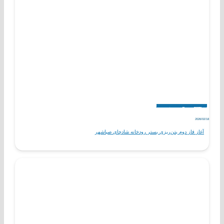
اخبار
پروژه های در حال احداث
مناسبت ها
2026/02/18
آغاز فاز دوم بتن‌ریزی بستر رودخانه شادچای صباشهر