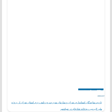
اخبار
پروژه های عمرانی آینده
مناسبت ها
2025/12/27
بازدید نمایندگان استانداری تهران و سازمان مدیریت وبرنامه ریزی استان تهران از پروژه
ملی لایروبی رودخانه شادچای در صباشهر