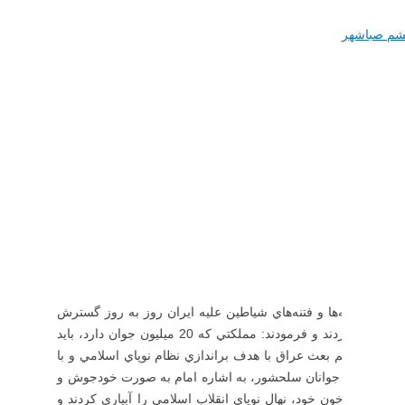
شم صباشهر
ايران، توطئه‌ها و فتنه‌هاي شياطين عليه ايران روز به روز گسترش
يافت. در چنين شرايطي امام خميني در پنجم آذر 1358، فرمان تشکيل بسيج را صادر کردند و فرمودند: مملکتي که 20 ميليون جوان دارد، بايد
ود که رژيم بعث عراق با هدف براندازي نظام نوپاي اسلامي و با
رايطي بود که جوانان سلحشور، به اشاره امام به صورت خودجوش و
 تقديم خون خود، نهال نوپاي انقلاب اسلامي را آبياري کردند و