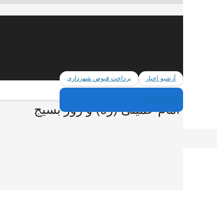
آرشیو اخبار
پرداخت قبوض شهرداری
02165624446