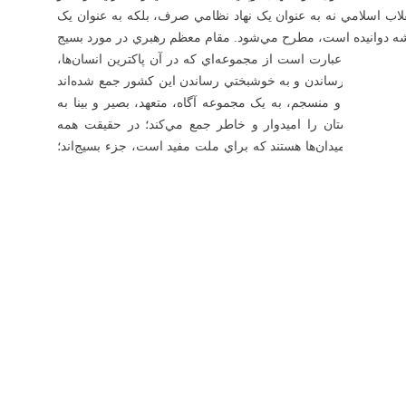
انقلاب اسلامي نه به عنوان يک نهاد نظامي صرف، بلکه به عنوان يک
شه دوانيده است، مطرح مي‌شود. مقام معظم رهبري در مورد بسيج
گوييم: بسيج عبارت است از مجموعه‌اي که در آن پاکترين انسان‌ها،
و براي کمال رساندن و به خوشبختي رساندن اين کشور جمع شده‌اند
وعه عظيم و منسجم، به يک مجموعه آگاه، متعهد، بصير و بينا به
ناک و دوستان را اميدوار و خاطر جمع مي‌کند؛ در حقيقت همه
ر ميداني از ميدان‌ها هستند که براي ملت مفيد است، جزء بسيج‌اند؛