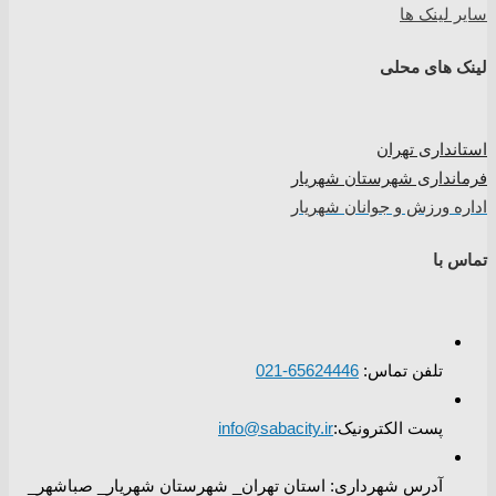
سایر لینک ها
لینک های محلی
استانداری تهران
فرمانداری شهرستان شهریار
اداره ورزش و جوانان شهریار
تماس با
تلفن تماس:
65624446-021
پست الکترونیک:
info@sabacity.ir
آدرس شهرداری: استان تهران_ شهرستان شهریار_ صباشهر_