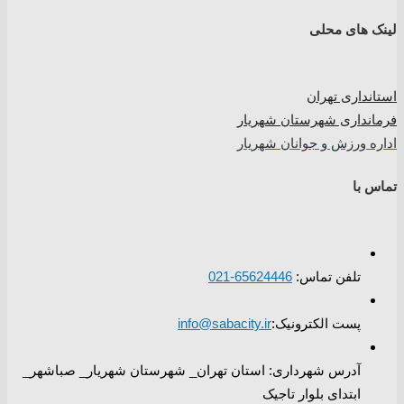
لینک های محلی
استانداری تهران
فرمانداری شهرستان شهریار
اداره ورزش و جوانان شهریار
تماس با
تلفن تماس:
65624446-021
پست الکترونیک:
info@sabacity.ir
آدرس شهرداری: استان تهران_ شهرستان شهریار_ صباشهر_
ابتدای بلوار تاجیک