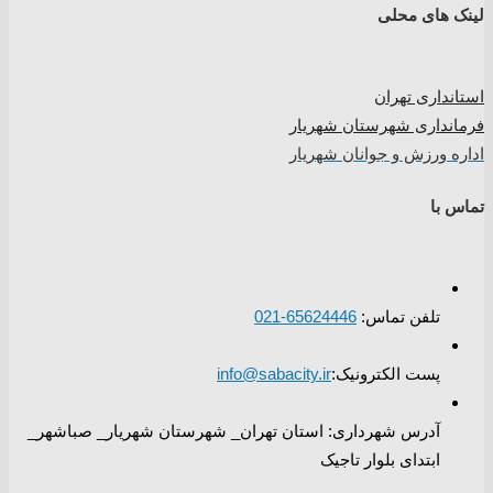
لینک های محلی
استانداری تهران
فرمانداری شهرستان شهریار
اداره ورزش و جوانان شهریار
تماس با
تلفن تماس:
65624446-021
پست الکترونیک:
info@sabacity.ir
آدرس شهرداری: استان تهران_ شهرستان شهریار_ صباشهر_
ابتدای بلوار تاجیک