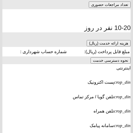
تعداد مراجعات حضوری
10-20 نفر در روز
هزینه ارائه خدمت (ریال)
مبلغ قابل پرداخت (ریال):
شماره حساب شهرداری :
نحوه دسترسی خدمت
اینترنتی
پست اکترونیک
crop_din
تلفن گویا / مرکز تماس
crop_din
تلفن همراه
crop_din
سامانه پیامک
crop_din