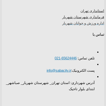
استانداری تهران
فرمانداری شهرستان شهریار
اداره ورزش و جوانان شهریار
تماس با
تلفن تماس:
65624446-021
پست الکترونیک:
info@sabacity.ir
آدرس شهرداری: استان تهران_ شهرستان شهریار_ صباشهر_
ابتدای بلوار تاجیک