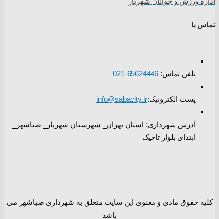
اداره ورزش و جوانان شهریار
تماس با
تلفن تماس:
65624446-021
پست الکترونیک:
info@sabacity.ir
آدرس شهرداری: استان تهران_ شهرستان شهریار_ صباشهر_
ابتدای بلوار تاجیک
کلیه حقوق مادی و معنوی این سایت متعلق به شهرداری صباشهر می
باشد