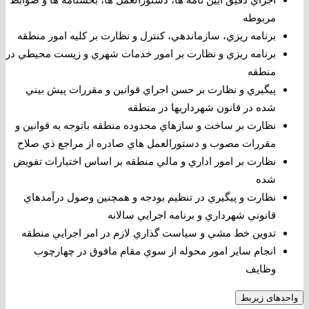
ﻣﺮﺑﻮﻃﻪ
ﺑﺮﻧﺎﻣﻪ ﺭﻳﺰﻱ، ﺳﺎﺯﻣﺎﻧﺪﻫﻲ، ﻛﻨﺘﺮﻝ ﻭ ﻧﻈﺎﺭﺕ ﺑﺮ ﻛﻠﻴﻪ ﺍﻣﻮﺭ ﻣﻨﻄﻘﻪ
ﺑﺮﻧﺎﻣﻪ ﺭﻳﺰﻱ ﻭ ﻧﻈﺎﺭﺕ ﺑﺮ ﺍﻣﻮﺭ ﺧﺪﻣﺎﺕ ﺷﻬﺮﻱ ﻭ ﺯﻳﺴﺖ ﻣﺤﻴﻄﻲ ﺩﺭ
ﻣﻨﻄﻘﻪ
ﭘﻴﮕﻴﺮﻱ ﻭ ﻧﻈﺎﺭﺕ ﺑﺮ ﺣﺴﻦ ﺍﺟﺮﺍﻱ ﻗﻮﺍﻧﻴﻦ ﻭ ﻣﻘﺮﺭﺍﺕ ﭘﻴﺶ ﺑﻴﻨﻲ
ﺷﺪﻩ ﺩﺭ ﻗﺎﻧﻮﻥ ﺷﻬﺮﺩﺍﺭﻳﻬﺎ ﺩﺭ ﻣﻨﻄﻘﻪ
ﻧﻈﺎﺭﺕ ﺑﺮ ﺳﺎﺧﺖ ﻭ ﺳﺎﺯﻫﺎﻱ ﻣﺤﺪﻭﺩﻩ ﻣﻨﻄﻘﻪ ﺑﺎﺗﻮﺟﻪ ﺑﻪ ﻗﻮﺍﻧﻴﻦ ﻭ
ﻣﻘﺮﺭﺍﺕ ﻣﺼﻮﺏ ﻭ ﺩﺳﺘﻮﺭﺍﻟﻌﻤﻞ ﻫﺎﻱ ﺻﺎﺩﺭﻩ ﺍﺯ ﻣﺮﺍﺟﻊ ﺫﻱ ﺻﻼﺡ
ﻧﻈﺎﺭﺕ ﺑﺮ ﺍﻣﻮﺭ ﺍﺩﺍﺭﻱ ﻭ ﻣﺎﻟﻲ ﻣﻨﻄﻘﻪ ﺑﺮ ﺍﺳﺎﺱ ﺍﺧﺘﻴﺎﺭﺍﺕ ﺗﻔﻮﻳﺾ
ﺷﺪﻩ
ﻧﻈﺎﺭﺕ ﻭ ﭘﻴﮕﻴﺮﻱ ﺩﺭ ﺗﻨﻈﻴﻢ ﺑﻮﺩﺟﻪ ﻭ ﻫﻤﭽﻨﻴﻦ ﻭﺻﻮﻝ ﺩﺭﺁﻣﺪﻫﺎﻱ
ﻗﺎﻧﻮﻧﻲ ﺷﻬﺮﺩﺍﺭﻱ ﻭ ﺑﺮﻧﺎﻣﻪ ﺍﺟﺮﺍﻳﻲ ﺳﺎﻻﻧﻪ
ﺗﺪﻭﻳﻦ ﺧﻂ ﻣﺸﻲ ﻭ ﺳﻴﺎﺳﺖ ﮔﺬﺍﺭﻱ ﻻﺯﻡ ﺩﺭ ﺍﻣﺮ ﺍﺟﺮﺍﻳﻲ ﻣﻨﻄﻘﻪ
ﺍﻧﺠﺎﻡ ﺳﺎﻳﺮ ﺍﻣﻮﺭ ﻣﺤﻮﻟﻪ ﺍﺯ ﺳﻮﻱ ﻣﻘﺎﻡ ﻣﺎﻓﻮﻕ ﺩﺭ ﭼﻬﺎﺭﭼﻮﺏ
ﻭﻇﺎﻳﻒ
واحدهای زیربط