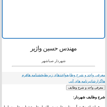
مهندس حسین واژیر
شهردار صباشهر
معرفی واحد و شرح وظایف
واحدهای زیربط
بخشنامه ها
فرم
ها
گزارشات
برنامه های آتی
معرفی واحد و شرح وظایف
شرح وظایف شهردار:
ﺍﺟﺮﺍﻱ ﺩﻗﻴﻖ ﺁﻳﻴﻦ ﻧﺎﻣﻪ ﻫﺎ، ﺩﺳﺘﻮﺭﺍﻟﻌﻤﻞ ﻫﺎ، ﺑﺨﺸﻨﺎﻣﻪ ﻫﺎ ﻭ ضوﺍﺑﻂ