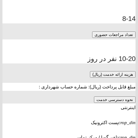
8-14
تعداد مراجعات حضوری
10-20 نفر در روز
هزینه ارائه خدمت (ریال)
مبلغ قابل پرداخت (ریال): شماره حساب شهرداری :
نحوه دسترسی خدمت
اینترنتی
پست اکترونیک
crop_din
تلفن گویا / مرکز تماس
crop_din