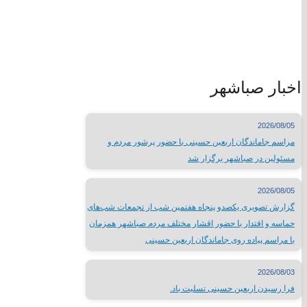
درگاه الکترونیکی مراجع تقلید
لیست سایتهای مذهبی
وبسایت وزارتخانه ها
اخبار صباشهر
سایتهای فرهنگی کشور
جدول نمایشگاههای بین المللی
مطبوعات کشور
2026/08/05
شبکه های صدا و سیما
مراسم جاماندگان اربعین حسینی با حضور پرشور مردم و
سایر لینک ها
مسئولین در صباشهر برگزار شد
لینک های محلی
2026/08/05
گزارش تصویری یکصدو پنجاه هفتمین شب از تجمعات شب‌های
حماسه و اقتدار با حضور اقشار مختلف مردم صباشهر همزمان
استانداری تهران
با مراسم پیاده روی جاماندگان اربعین حسینی
فرمانداری شهرستان شهریار
اداره ورزش و جوانان شهریار
2026/08/03
تماس با
فرا رسیدن اربعین حسینی تسلیت باد.