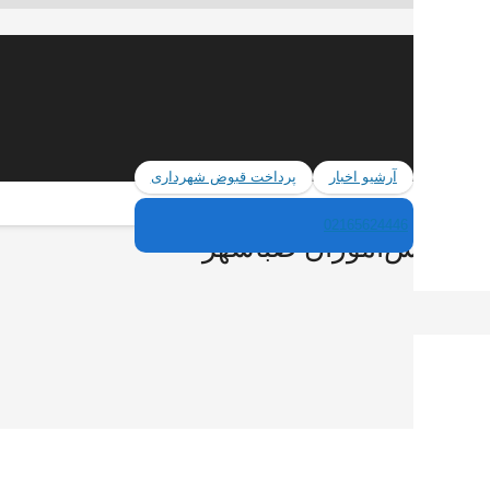
آرشیو اخبار
پرداخت قبوض شهرداری
02165624446
ای دانش‌آموزان صباشهر