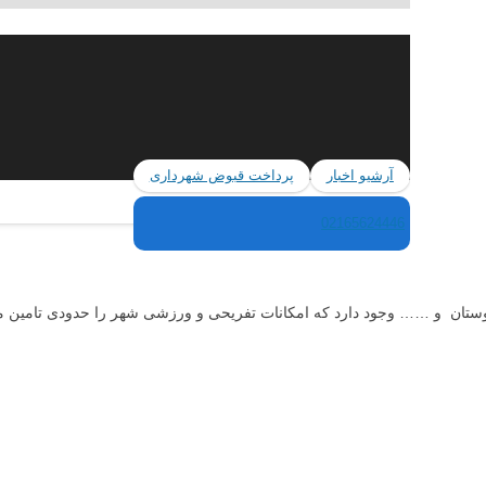
آرشیو اخبار
پرداخت قبوض شهرداری
02165624446
ن و …… وجود دارد که امکانات تفریحی و ورزشی شهر را حدودی تامین م