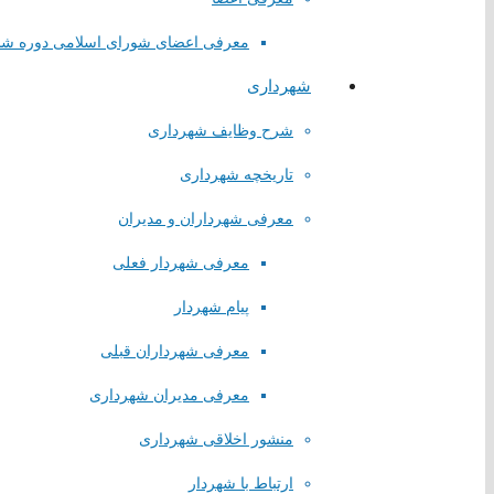
سازمان شهرداری ها و دهیاری های کشور
استانداری تهران
معرفی اعضای شورای اسلامی دوره ش
همیاری شهرداری های تهران
شهرداری
لینک های گروهی
شرح وظایف شهرداری
تاریخچه شهرداری
درگاه الکترونیکی مراجع تقلید
لیست سایتهای مذهبی
معرفی شهرداران و مدیران
وبسایت وزارتخانه ها
سایتهای فرهنگی کشور
معرفی شهردار فعلی
جدول نمایشگاههای بین المللی
پیام شهردار
مطبوعات کشور
شبکه های صدا و سیما
معرفی شهرداران قبلی
سایر لینک ها
معرفی مدیران شهرداری
لینک های محلی
منشور اخلاقی شهرداری
استانداری تهران
ارتباط با شهردار