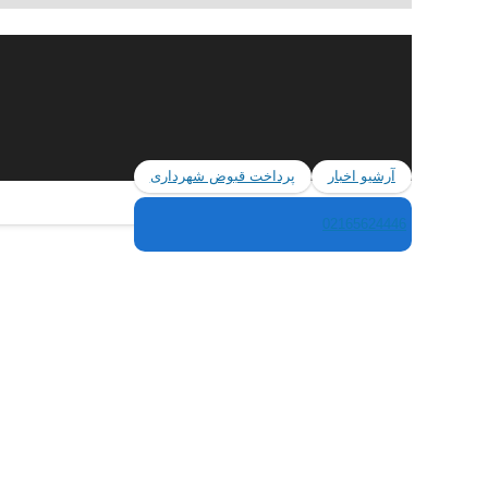
آرشیو اخبار
پرداخت قبوض شهرداری
02165624446