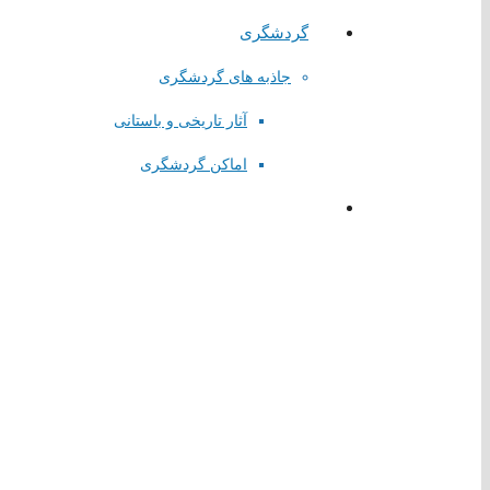
فرمانداری شهرستان شهریار
گردشگری
اداره ورزش و جوانان شهریار
جاذبه های گردشگری
تماس با
آثار تاریخی و باستانی
اماکن گردشگری
تلفن تماس:
65624446-021
پست الکترونیک:
info@sabacity.ir
آدرس شهرداری: استان تهران_ شهرستان شهریار_ صباشهر_ ابتدای بلو
کلیه حقوق مادی و معنوی این سایت متعلق به شهرداری صباشهر می ب
شهرداری الکترونیک
طراحی:
پویا وب سپاهان